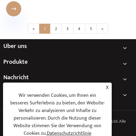

«
1
2
3
4
5
»
Über uns
Produkte
Nachricht
X
Kontaktiere uns
Wir verwenden Cookies, um Ihnen ein
besseres Surferlebnis zu bieten, den Website-
Verkehr zu analysieren und Inhalte zu
personalisieren. Durch die Nutzung dieser
Copyright © 2025 Ningbo Keyi Electric Appliance Co., Ltd. Alle
Website stimmen Sie der Verwendung von
Rechte vorbehalten.
Cookies zu.
Datenschutzrichtlinie