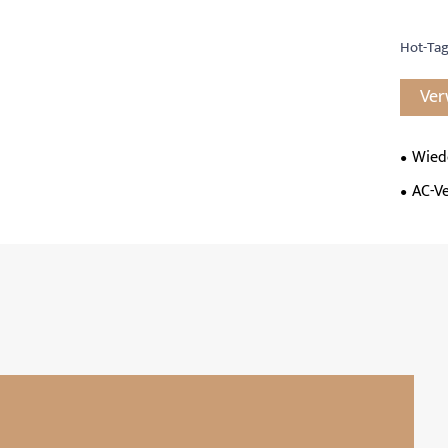
Hot-Tag
Ver
Wied
AC-V