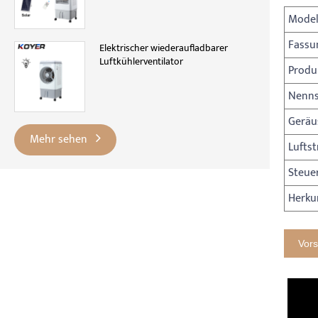
Model
Fassu
Elektrischer wiederaufladbarer
Luftkühlerventilator
Produ
Nenns
Geräu
Mehr sehen
Lufts
Steue
Herku
Vors