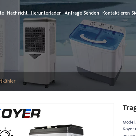
te
Nachricht
Herunterladen
Anfrage Senden
Kontaktieren Si
tkühler
Tra
Model:
Koyer (
ein ve