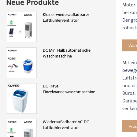
Neue Produkte
Motor 
herköm
Kleiner wiederaufladbarer
Der gr
Luftkühlerventilator
robust
Waru
DC Mini Halbautomatische
Waschmaschine
Mit ei
bewege
Luftst
und ei
DC Travel
Einzelwannenwaschmaschine
Büros.
Darübe
senken,
Wiederaufladbarer AC-DC-
Pro
Luftkühlerventilator