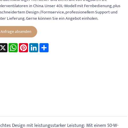
hlerventilatoren in China. Unser 40L-Modell mit Fernbedienung, plus
chneidertem Design-/Formservice, professionellem Support und
enter Lieferung. Gerne können Sie ein Angebot einholen.
Anfrage absenden
acebook
X
WhatsApp
Pinterest
LinkedIn
Share
achtes Design mit leistungsstarker Leistung: Mit einem 50-W-