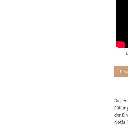
L
Prod
Dieser
Füllun
der Ei
Notfal