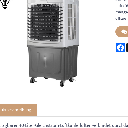
Luftkü
maßges
effizi
F
duktbeschreibung
tragbarer 40-Liter-Gleichstrom-Luftkühlerlüfter verbindet durchd