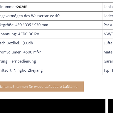
lnummer:
2024E
Leist
ngsvermögen des Wassertanks: 40 l
Lade
ktgröße: 430 * 335 * 930 mm
Pack
pannung: ACDC DC12V
NW/G
sch-Dezibel:〈60db
Lüfte
tromvolumen: 4500 m³/h
Mater
rung: Fernbedienung
Garan
nftsort: Ningbo, Zhejiang
Typ :
ichtsmaßnahmen für wiederaufladbare Luftkühler