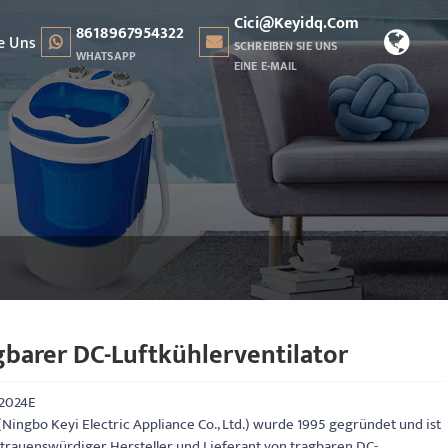
Cici@keyidq.com
8618967954322
e Uns
SCHREIBEN SIE UNS
WHATSAPP
EINE E-MAIL
gbarer DC-Luftkühlerventilator
2024E
Ningbo Keyi Electric Appliance Co., Ltd.) wurde 1995 gegründet und ist
rtrauenswürdiger Hersteller und Lieferant von tragbaren DC-