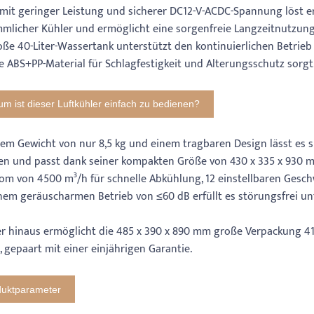
mit geringer Leistung und sicherer DC12-V-ACDC-Spannung löst er
mlicher Kühler und ermöglicht eine sorgenfreie Langzeitnutzung
oße 40-Liter-Wassertank unterstützt den kontinuierlichen Betrieb
e ABS+PP-Material für Schlagfestigkeit und Alterungsschutz sorgt
m ist dieser Luftkühler einfach zu bedienen?
nem Gewicht von nur 8,5 kg und einem tragbaren Design lässt es
n und passt dank seiner kompakten Größe von 430 x 335 x 930 mm
rom von 4500 m³/h für schnelle Abkühlung, 12 einstellbaren Gesc
nem geräuscharmen Betrieb von ≤60 dB erfüllt es störungsfrei u
r hinaus ermöglicht die 485 x 390 x 890 mm große Verpackung 41
 gepaart mit einer einjährigen Garantie.
duktparameter